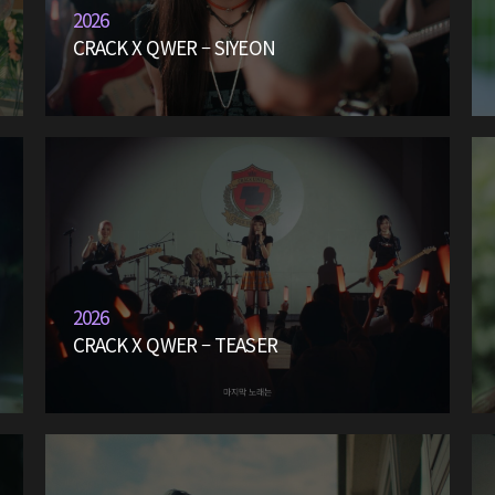
2026
CRACK X QWER – SIYEON
2026
CRACK X QWER – TEASER