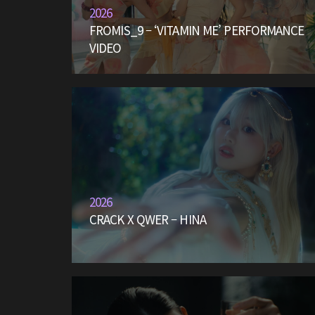
2026
FROMIS_9 – ‘VITAMIN ME’ PERFORMANCE
VIDEO
2026
CRACK X QWER – HINA