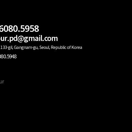
.6080.5958
lour.pd@gmail.com
133-gil, Gangnam-gu, Seoul, Republic of Korea
080.5948
ur